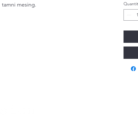
Quantit
i tamni mesing.
Va