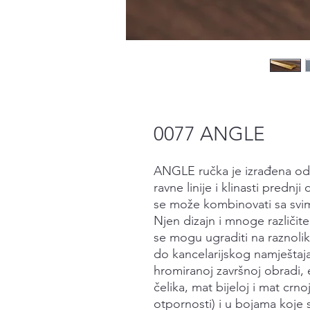
0077 ANGLE
ANGLE ručka je izrađena od a
ravne linije i klinasti prednj
se može kombinovati sa svi
Njen dizajn i mnoge različite 
se mogu ugraditi na raznolik
do kancelarijskog namještaj
hromiranoj završnoj obradi, 
čelika, mat bijeloj i mat cr
otpornosti) i u bojama koje 