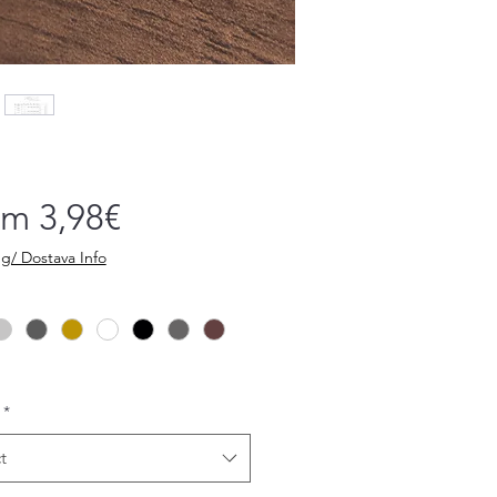
Sale
om
3,98€
Price
g/ Dostava Info
*
t