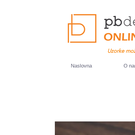
Uzorke mož
Naslovna
O n