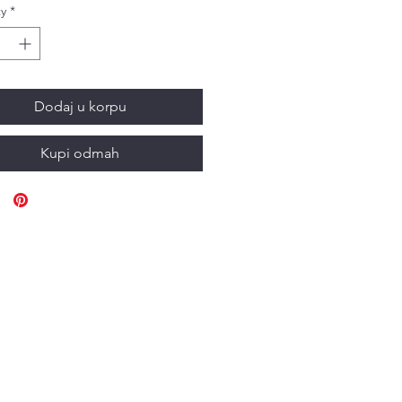
y
*
Dodaj u korpu
Kupi odmah
info@pbdesign.store
+382 68 800 077
sa Raičkovića 38, Podgorica