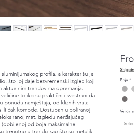
Fr
Shippin
luminijumskog profila, a karakterišu je
Boja
*
i dio, što joj daje bezvremenski izgled koji
m aktuelnim trendovima opremanja.
veličine toliko su praktični i svestrani da
u ponudu namještaja, od kliznih vrata
a ili čak komode. Dostupan u poliranoj
Veličina
eloksiranoj mat, izgledu nerđajućeg
Selec
noj (dobijenoj od boja maksimalne
su trenutno u trendu kao što su metalik