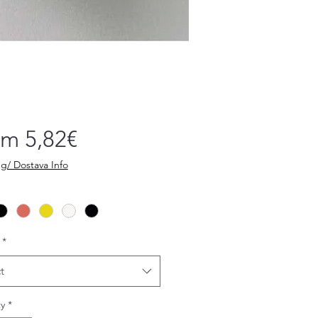
Sale
om
5,82€
Price
g/ Dostava Info
*
t
y
*