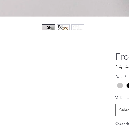
Fr
Shippin
Boja
*
Veličina
Selec
Quantit