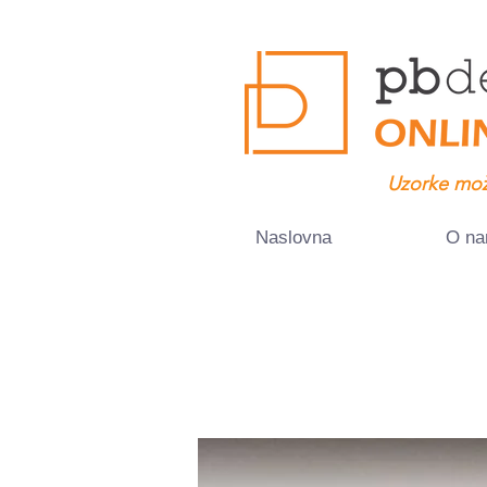
Uzorke mož
Naslovna
O n