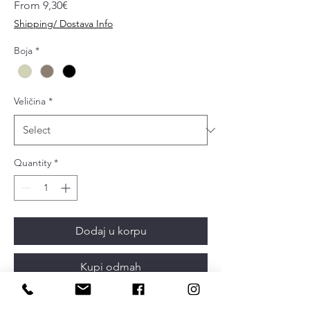
Sale
From
9,30€
Price
Shipping/ Dostava Info
Boja
*
Veličina
*
Quantity
*
Dodaj u korpu
Kupi odmah
Designer: Frank Person