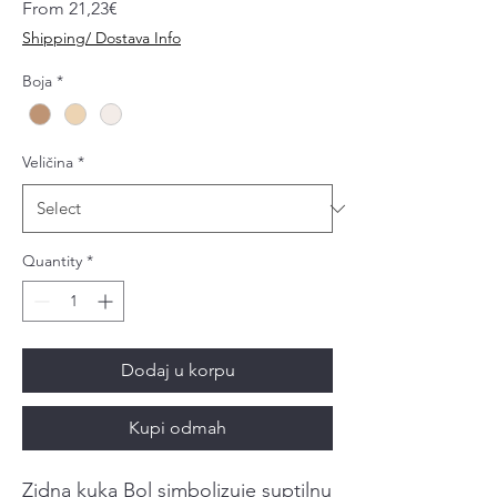
Sale
From
21,23€
Price
Shipping/ Dostava Info
Boja
*
Veličina
*
Quantity
*
Dodaj u korpu
Kupi odmah
Zidna kuka Bol simbolizuje suptilnu