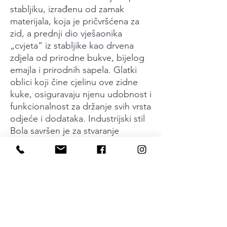
stabljiku, izrađenu od zamak
materijala, koja je pričvršćena za
zid, a prednji dio vješaonika
„cvjeta“ iz stabljike kao drvena
zdjela od prirodne bukve, bijelog
emajla i prirodnih sapela. Glatki
oblici koji čine cjelinu ove zidne
kuke, osiguravaju njenu udobnost i
funkcionalnost za držanje svih vrsta
odjeće i dodataka. Industrijski stil
Bola savršen je za stvaranje
okruženja koje prenosi karakter,
koristeći organske materijale i
elegantan linearni dizajn.
Dizajnirana od strane Balutto
Associatija, Bol kolekcija dugmadi i
zidnih kuka prenosi novi
dekorativni koncept zasnovan na