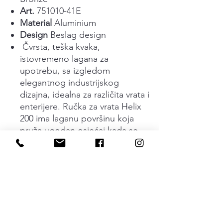
Art.
751010-41E
Material
Aluminium
Design
Beslag design
Čvrsta, teška kvaka,
istovremeno lagana za
upotrebu, sa izgledom
elegantnog industrijskog
dizajna, idealna za različita vrata i
enterijere. Ručka za vrata Helix
200 ima laganu površinu koja
pruža ugodan osjećaj kada se
dodirne. Idealna za sva
unutrašnja vrata. Kvaka ima
elastičnu oprugu (patentiranu)
što znači da se kvaka uvijek
vraća u osnovni položaj.
Skriveno pričvršćavanje
zavrtnjima. Ručka za vrata je