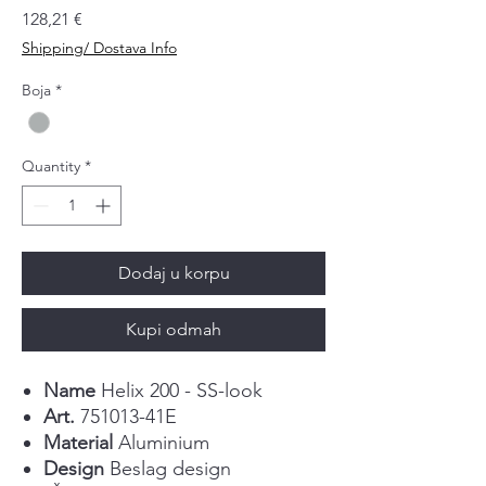
Price
128,21 €
Shipping/ Dostava Info
Boja
*
Quantity
*
Dodaj u korpu
Kupi odmah
Name
Helix 200 - SS-look
Art.
751013-41E
Material
Aluminium
Design
Beslag design