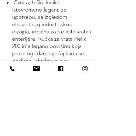
Čvrsta, teška kvaka,
istovremeno lagana za
upotrebu, sa izgledom
elegantnog industrijskog
dizajna, idealna za različita vrata i
enterijere. Ručka za vrata Helix
200 ima laganu površinu koja
pruža ugodan osjećaj kada se
dodirne. Idealna za sva
unutrašnja vrata. Kvaka ima
elastičnu oprugu (patentiranu)
što znači da se kvaka uvijek
vraća u osnovni položaj.
Skriveno pričvršćavanje
zavrtnjima. Ručka za vrata je
dostupna u nekoliko različitih
završnih obrada. Kvaka i prateći
dodaci odgovaraju vratima
debljine 35–48 mm.