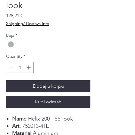
look
Price
128,21 €
Shipping/ Dostava Info
Boja
*
Quantity
*
Dodaj u korpu
Kupi odmah
Name
Helix 200 - SS-look
Art.
752013-41E
Material
Aluminium