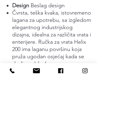
Design
Beslag design
Čvrsta, teška kvaka, istovremeno
lagana za upotrebu, sa izgledom
elegantnog industrijskog
dizajna, idealna za različita vrata i
enterijere. Ručka za vrata Helix
200 ima laganu površinu koja
pruža ugodan osjećaj kada se
dodirne. Idealna za sva
unutrašnja vrata. Kvaka ima
elastičnu oprugu (patentiranu)
što znači da se kvaka uvijek
vraća u osnovni položaj.
Skriveno pričvršćavanje
zavrtnjima. Ručka za vrata je
dostupna u nekoliko različitih
završnih obrada. Kvaka i prateći
dodaci odgovaraju vratima