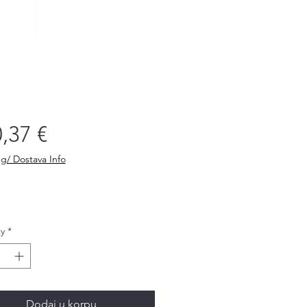
Price
,37 €
g/ Dostava Info
y
*
Dodaj u korpu