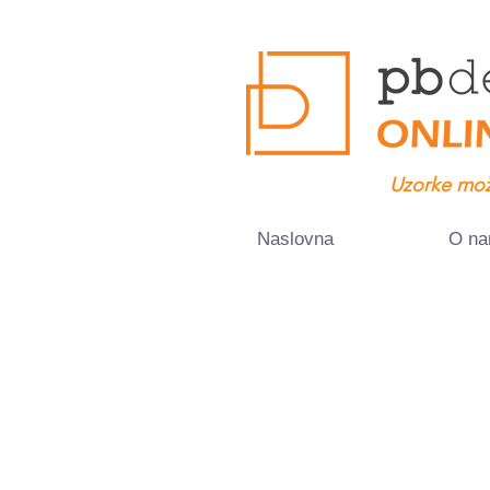
Uzorke mož
Naslovna
O n