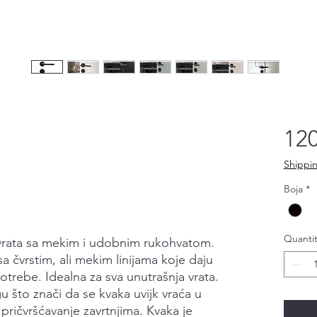
120
Shippin
Boja
*
Quantit
vrata sa mekim i udobnim rukohvatom.
sa čvrstim, ali mekim linijama koje daju
otrebe. Idealna za sva unutrašnja vrata.
 što znači da se kvaka uvijk vraća u
pričvršćavanje zavrtnjima. Kvaka je