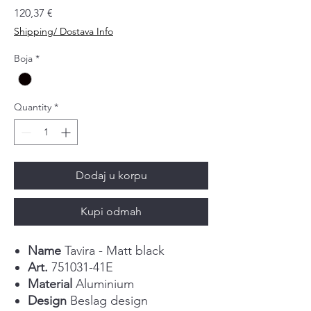
Price
120,37 €
Shipping/ Dostava Info
Boja
*
Quantity
*
Dodaj u korpu
Kupi odmah
Name
Tavira - Matt black
Art.
751031-41E
Material
Aluminium
Design
Beslag design