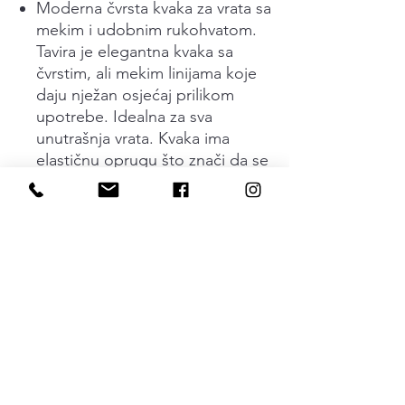
Moderna čvrsta kvaka za vrata sa
mekim i udobnim rukohvatom.
Tavira je elegantna kvaka sa
čvrstim, ali mekim linijama koje
daju nježan osjećaj prilikom
upotrebe. Idealna za sva
unutrašnja vrata. Kvaka ima
elastičnu oprugu što znači da se
kvaka uvijk vraća u osnovni
položaj. Skriveno pričvršćavanje
zavrtnjima. Kvaka je dostupna u
dvije različite obrade crna i
izgled nerđajućeg čelika. Kvaka i
dodaci odgovaraju vratima
debljine 35 - 48 mm. Standardna
rozetna za običan ključ i
komplet za montažu dolaze sa
kvakom.