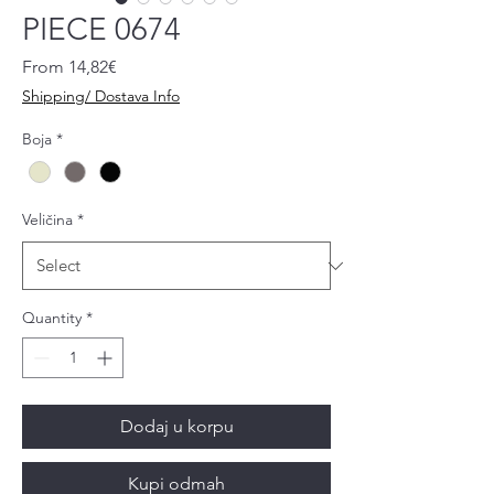
PIECE 0674
Sale
From
14,82€
Price
Shipping/ Dostava Info
Boja
*
Veličina
*
Quantity
*
Dodaj u korpu
Kupi odmah