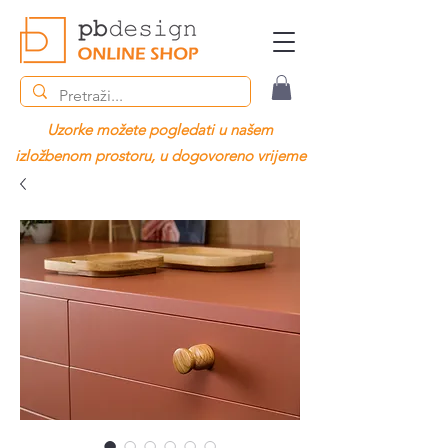
Uzorke možete pogledati u našem
izložbenom prostoru, u dogovoreno vrijeme