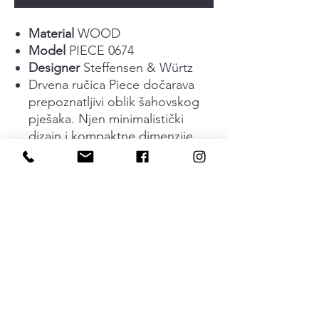
Material
WOOD
Model
PIECE 0674
Designer
Steffensen & Würtz
Drvena ručica Piece dočarava
prepoznatljivi oblik šahovskog
pješaka. Njen minimalistički
dizajn i kompaktne dimenzije
(25,4 mm u prečniku) čine je
diskretnim, ali sofisticiranim
izborom, savršenim za bilo koju
vrstu namještaja. Dostupna u
izuzetno elegantnom hrastu,
orahu i mat crnom lakiranom
hrastu, ova dugmad nude
spokojnu toplinu koja lako
dopunjuje različite stilove
enterijera.