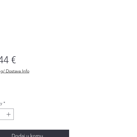
Price
44 €
g/ Dostava Info
y
*
Dodaj u korpu