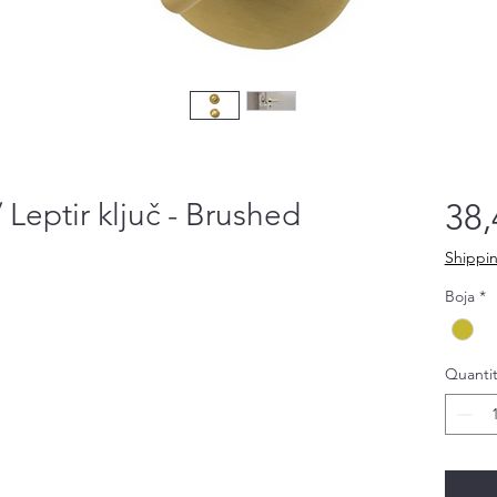
/ Leptir ključ - Brushed
38,
Shippin
Boja
*
Quantit