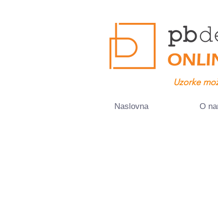
Uzorke mož
Naslovna
O n