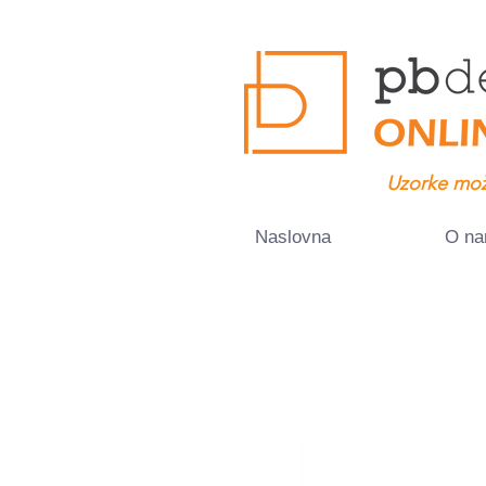
Uzorke mož
Naslovna
O n