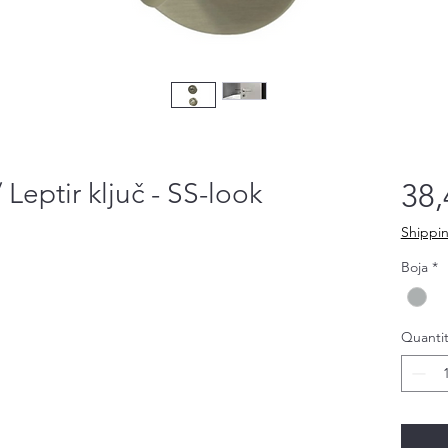
/ Leptir ključ - SS-look
38,
Shippin
Boja
*
Quantit