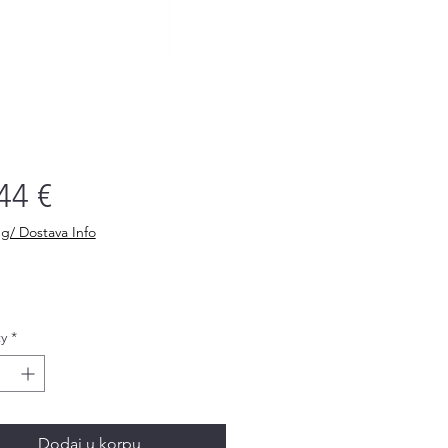
Price
44 €
g/ Dostava Info
y
*
Dodaj u korpu