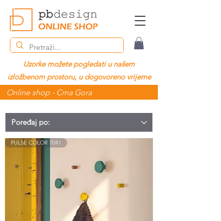
Uzorke možete pogledati u našem
izložbenom prostoru, u dogovoreno vrijeme
Online shop - Crna Gora
PULSE COLOR 7041